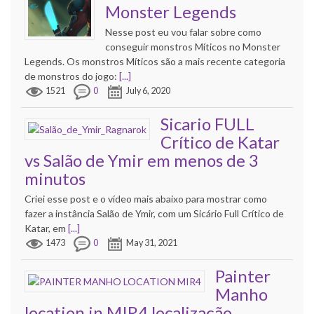
Monster Legends
Nesse post eu vou falar sobre como
conseguir monstros Míticos no Monster
Legends. Os monstros Míticos são a mais recente categoria
de monstros do jogo:
[...]
1521
0
July 6, 2020
Sicario FULL
Crítico de Katar
vs Salão de Ymir em menos de 3
minutos
Criei esse post e o vídeo mais abaixo para mostrar como
fazer a instância Salão de Ymir, com um Sicário Full Crítico de
Katar, em
[...]
1473
0
May 31, 2021
Painter
Manho
location in MIR4 localização