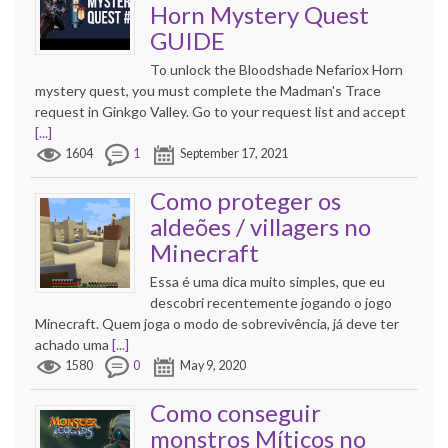
Horn Mystery Quest
GUIDE
To unlock the Bloodshade Nefariox Horn
mystery quest, you must complete the Madman's Trace
request in Ginkgo Valley. Go to your request list and accept
[...]
1604
1
September 17, 2021
Como proteger os
aldeões / villagers no
Minecraft
Essa é uma dica muito simples, que eu
descobri recentemente jogando o jogo
Minecraft. Quem joga o modo de sobrevivência, já deve ter
achado uma
[...]
1580
0
May 9, 2020
Como conseguir
monstros Míticos no