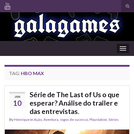
Tog
sear
Search for:
for
Togg
navig
TAG:
HBO MAX
Série de The Last of Us o que
JAN
10
esperar? Análise do trailer e
das entrevistas.
By
Henrique
in
Ação
,
Aventura
,
Jogos de sucesso
,
Playstation
,
Séries