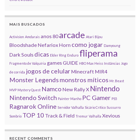
MAIS BUSCADOS
arcade
anos 80
Activision
Amdarais
Atari
Bijou
como jogar
Bloodshade Nefariox Horn
Damyoung
fliperama
dicas
Dark Souls
Elder RIng
Enduro
games
GUIDE
Fragmento de Valquíria
HBO Max
Heiss
Instâncias
Jogo
jogos de celular
Minecraft
MIR4
de corrida
Monster Legends
monstros míticos
Mr. Beast
Nintendo
Namco
New Rally X
MVP
Mystery Quest
Nintendo Switch
PC Gamer
Painter Manho
PS5
Ragnarok Online
Servidor Valhalla
Sicário Crítico
Sussurro
TOP 10
Track & Field
Xevious
Sombrio
Tremur
Valhalla
RECENT COMMENTS