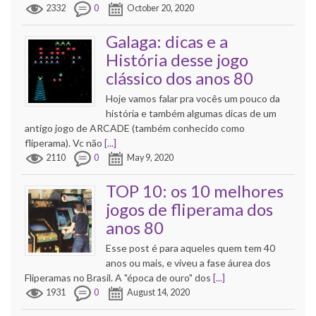
2332
0
October 20, 2020
Galaga: dicas e a
História desse jogo
clássico dos anos 80
Hoje vamos falar pra vocês um pouco da
história e também algumas dicas de um
antigo jogo de ARCADE (também conhecido como
fliperama). Vc não
[...]
2110
0
May 9, 2020
TOP 10: os 10 melhores
jogos de fliperama dos
anos 80
Esse post é para aqueles quem tem 40
anos ou mais, e viveu a fase áurea dos
Fliperamas no Brasil. A "época de ouro" dos
[...]
1931
0
August 14, 2020