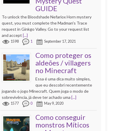
Mystery Quest
GUIDE
To unlock the Bloodshade Nefariox Horn mystery
quest, you must complete the Madman's Trace
request in Ginkgo Valley. Go to your request list
and accept
[...]
1598
1
September 17, 2021
Como proteger os
aldeões / villagers
no Minecraft
Essa é uma dica muito simples,
que eu descobri recentemente
jogando o jogo Minecraft. Quem joga o modo de
sobrevivência, já deve ter achado uma
[...]
1577
0
May 9, 2020
Como conseguir
monstros Míticos