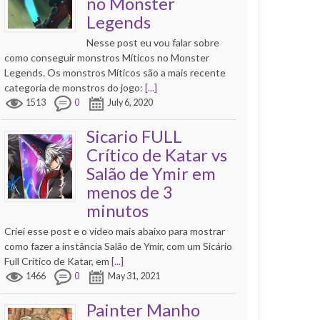
no Monster
Legends
Nesse post eu vou falar sobre
como conseguir monstros Míticos no Monster
Legends. Os monstros Míticos são a mais recente
categoria de monstros do jogo:
[...]
1513
0
July 6, 2020
Sicario FULL
Crítico de Katar vs
Salão de Ymir em
menos de 3
minutos
Criei esse post e o vídeo mais abaixo para mostrar
como fazer a instância Salão de Ymir, com um Sicário
Full Crítico de Katar, em
[...]
1466
0
May 31, 2021
Painter Manho