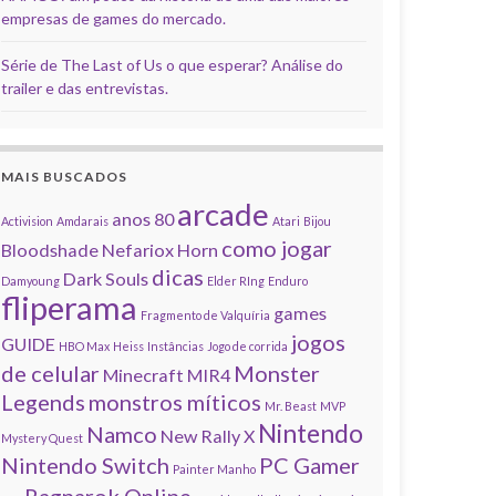
empresas de games do mercado.
Série de The Last of Us o que esperar? Análise do
trailer e das entrevistas.
MAIS BUSCADOS
arcade
anos 80
Activision
Amdarais
Atari
Bijou
como jogar
Bloodshade Nefariox Horn
dicas
Dark Souls
Damyoung
Elder RIng
Enduro
fliperama
games
Fragmento de Valquíria
jogos
GUIDE
HBO Max
Heiss
Instâncias
Jogo de corrida
de celular
Monster
Minecraft
MIR4
Legends
monstros míticos
Mr. Beast
MVP
Nintendo
Namco
New Rally X
Mystery Quest
Nintendo Switch
PC Gamer
Painter Manho