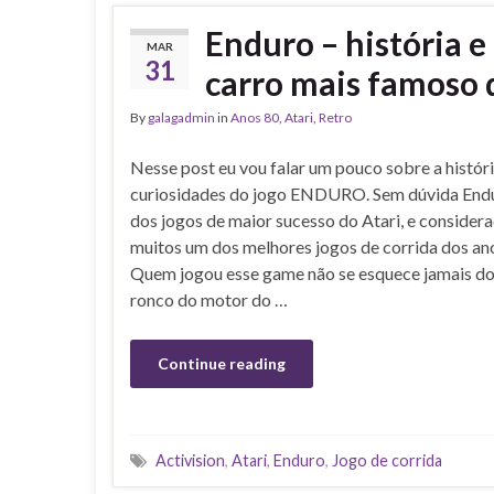
Enduro – história e
MAR
31
carro mais famoso 
By
galagadmin
in
Anos 80
,
Atari
,
Retro
Nesse post eu vou falar um pouco sobre a históri
curiosidades do jogo ENDURO. Sem dúvida Endu
dos jogos de maior sucesso do Atari, e consider
muitos um dos melhores jogos de corrida dos an
Quem jogou esse game não se esquece jamais d
ronco do motor do …
Continue reading
Activision
,
Atari
,
Enduro
,
Jogo de corrida