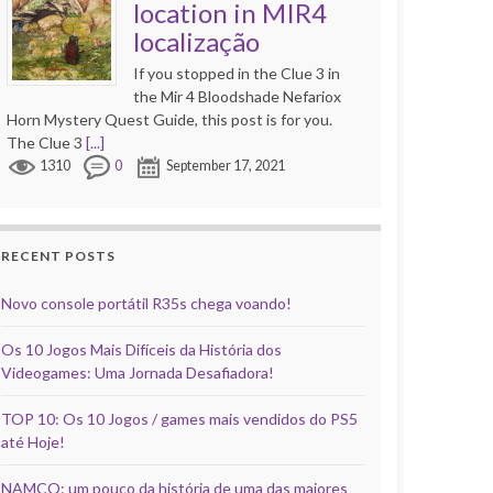
location in MIR4
localização
If you stopped in the Clue 3 in
the Mir 4 Bloodshade Nefariox
Horn Mystery Quest Guide, this post is for you.
The Clue 3
[...]
1310
0
September 17, 2021
RECENT POSTS
Novo console portátil R35s chega voando!
Os 10 Jogos Mais Difíceis da História dos
Videogames: Uma Jornada Desafiadora!
TOP 10: Os 10 Jogos / games mais vendidos do PS5
até Hoje!
NAMCO: um pouco da história de uma das maiores