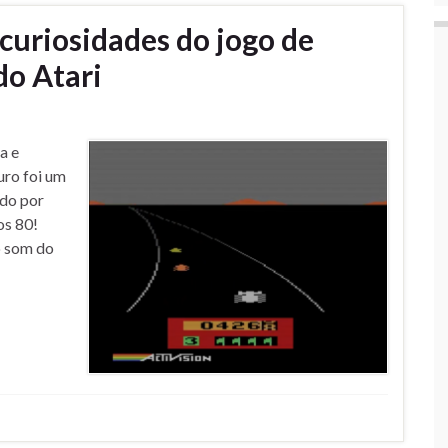
 curiosidades do jogo de
do Atari
a e
ro foi um
ado por
os 80!
o som do