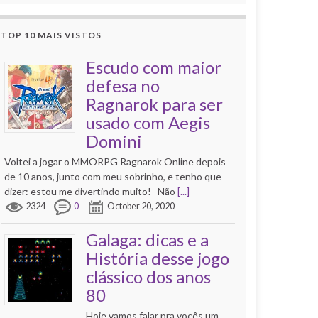
TOP 10 MAIS VISTOS
Escudo com maior
defesa no
Ragnarok para ser
usado com Aegis
Domini
Voltei a jogar o MMORPG Ragnarok Online depois
de 10 anos, junto com meu sobrinho, e tenho que
dizer: estou me divertindo muito! Não
[...]
2324
0
October 20, 2020
Galaga: dicas e a
História desse jogo
clássico dos anos
80
Hoje vamos falar pra vocês um