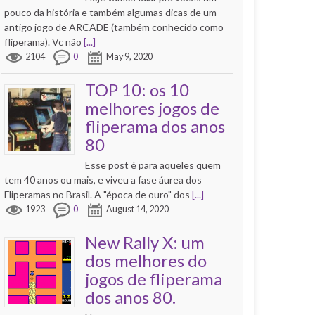
pouco da história e também algumas dicas de um
antigo jogo de ARCADE (também conhecido como
fliperama). Vc não
[...]
2104
0
May 9, 2020
TOP 10: os 10
melhores jogos de
fliperama dos anos
80
Esse post é para aqueles quem
tem 40 anos ou mais, e viveu a fase áurea dos
Fliperamas no Brasil. A "época de ouro" dos
[...]
1923
0
August 14, 2020
New Rally X: um
dos melhores do
jogos de fliperama
dos anos 80.