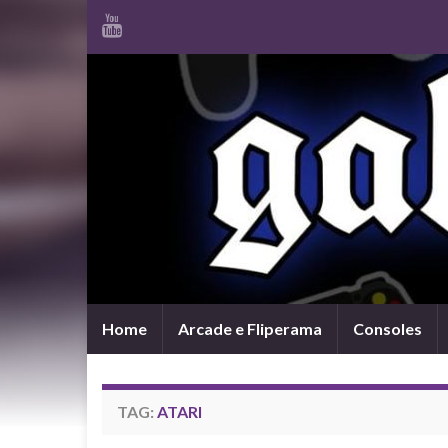
Home
Arcade e Fliperama
Consoles
TAG:
ATARI