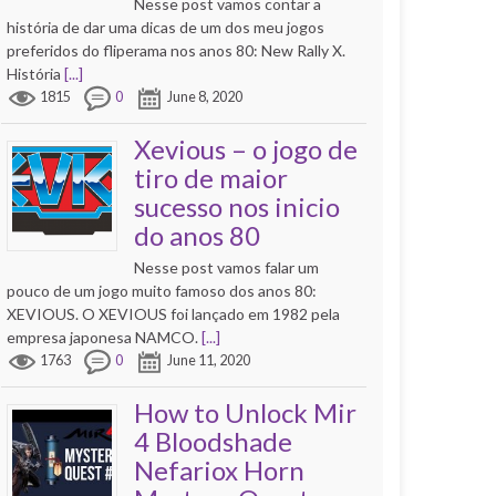
Nesse post vamos contar a
história de dar uma dicas de um dos meu jogos
preferidos do fliperama nos anos 80: New Rally X.
História
[...]
1815
0
June 8, 2020
Xevious – o jogo de
tiro de maior
sucesso nos inicio
do anos 80
Nesse post vamos falar um
pouco de um jogo muito famoso dos anos 80:
XEVIOUS. O XEVIOUS foi lançado em 1982 pela
empresa japonesa NAMCO.
[...]
1763
0
June 11, 2020
How to Unlock Mir
4 Bloodshade
Nefariox Horn