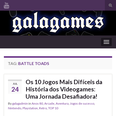
Tog
sear
Search for:
for
Togg
navig
TAG:
BATTLE TOADS
Os 10 Jogos Mais Difíceis da
JUL
24
História dos Videogames:
Uma Jornada Desafiadora!
By
galagadmin
in
Anos 80
,
Arcade
,
Aventura
,
Jogos de sucesso
,
Nintendo
,
Playstation
,
Retro
,
TOP 10