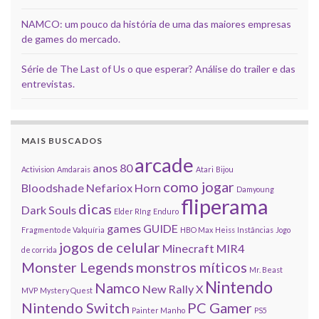
NAMCO: um pouco da história de uma das maiores empresas
de games do mercado.
Série de The Last of Us o que esperar? Análise do trailer e das
entrevistas.
MAIS BUSCADOS
arcade
anos 80
Activision
Amdarais
Atari
Bijou
como jogar
Bloodshade Nefariox Horn
Damyoung
fliperama
dicas
Dark Souls
Elder RIng
Enduro
games
GUIDE
Fragmento de Valquíria
HBO Max
Heiss
Instâncias
Jogo
jogos de celular
Minecraft
MIR4
de corrida
Monster Legends
monstros míticos
Mr. Beast
Nintendo
Namco
New Rally X
MVP
Mystery Quest
Nintendo Switch
PC Gamer
Painter Manho
PS5