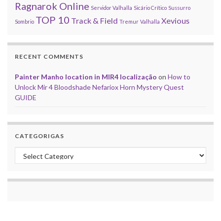
Ragnarok Online
Servidor Valhalla
Sicário Crítico
Sussurro
TOP 10
Track & Field
Xevious
Sombrio
Tremur
Valhalla
RECENT COMMENTS
Painter Manho location in MIR4 localização
on
How to
Unlock Mir 4 Bloodshade Nefariox Horn Mystery Quest
GUIDE
CATEGORIGAS
Categorigas