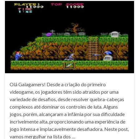
Olá Galagamers! Desde a criação do primeiro
videogame, os jogadores têm sido atraídos por uma
variedade de desafios, desde resolver quebra-cabeças
complexos até dominar os controles de luta. Alguns
jogos, porém, alcançaram a infâmia por sua dificuldade
incrivelmente alta, proporcionando uma experiência de
jogo intensa e implacavelmente desafiadora. Neste post,
vamos mergulhar na lista dos …