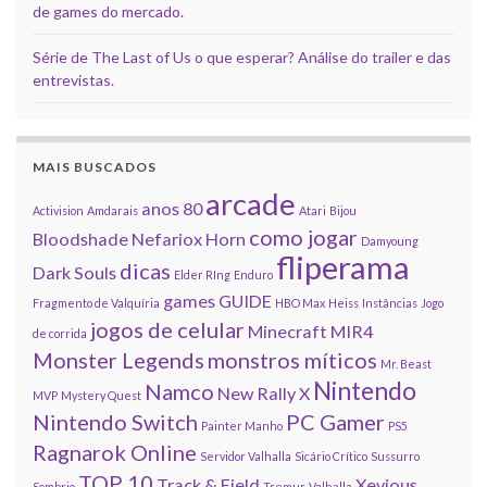
de games do mercado.
Série de The Last of Us o que esperar? Análise do trailer e das
entrevistas.
MAIS BUSCADOS
arcade
anos 80
Activision
Amdarais
Atari
Bijou
como jogar
Bloodshade Nefariox Horn
Damyoung
fliperama
dicas
Dark Souls
Elder RIng
Enduro
games
GUIDE
Fragmento de Valquíria
HBO Max
Heiss
Instâncias
Jogo
jogos de celular
Minecraft
MIR4
de corrida
Monster Legends
monstros míticos
Mr. Beast
Nintendo
Namco
New Rally X
MVP
Mystery Quest
Nintendo Switch
PC Gamer
Painter Manho
PS5
Ragnarok Online
Servidor Valhalla
Sicário Crítico
Sussurro
TOP 10
Track & Field
Xevious
Sombrio
Tremur
Valhalla