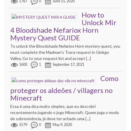
1767
0
June 11, 2020
How to
Unlock Mir
4 Bloodshade Nefariox Horn
Mystery Quest GUIDE
To unlock the Bloodshade Nefariox Horn mystery quest, you
must complete the Madman's Trace request in Ginkgo
Valley. Go to your request list and accept
[...]
1600
1
September 17, 2021
Como
proteger os aldeões / villagers no
Minecraft
Essa é uma dica muito simples, que eu descobri
recentemente jogando o jogo Minecraft. Quem joga o modo
de sobrevivência, já deve ter achado uma
[...]
1579
0
May 9, 2020