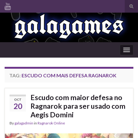
Tog
sear
Search for:
for
Togg
navig
TAG:
ESCUDO COM MAIS DEFESA RAGNAROK
Escudo com maior defesa no
OCT
20
Ragnarok para ser usado com
Aegis Domini
By
galagadmin
in
Ragnarok Online